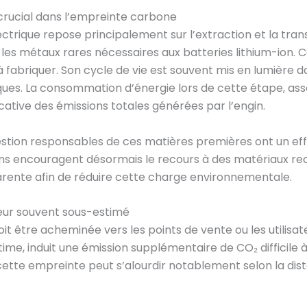
 crucial dans l’empreinte carbone
lectrique repose principalement sur l’extraction et la t
t les métaux rares nécessaires aux batteries lithium-ion. 
fabriquer. Son cycle de vie est souvent mis en lumière d
ues. La consommation d’énergie lors de cette étape, asso
icative des émissions totales générées par l’engin.
estion responsables de ces matières premières ont un effet
ons encouragent désormais le recours à des matériaux re
rente afin de réduire cette charge environnementale.
teur souvent sous-estimé
doit être acheminée vers les points de vente ou les utilisa
time, induit une émission supplémentaire de CO₂ difficile 
 cette empreinte peut s’alourdir notablement selon la di