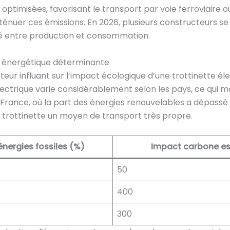
s optimisées, favorisant le transport par voie ferroviaire ou
tténuer ces émissions. En 2026, plusieurs constructeurs s
té entre production et consommation.
ble énergétique déterminante
cteur influant sur l’impact écologique d’une trottinette él
électrique varie considérablement selon les pays, ce qui m
France, où la part des énergies renouvelables a dépassé 8
a trottinette un moyen de transport très propre.
énergies fossiles (%)
Impact carbone e
50
400
300