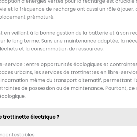
doption d’énergies vertes pour la recharge est cruciale d
e vie et la fréquence de recharge ont aussi un rôle à joue
emplacement prématuré.
en veillant à la bonne gestion de la batterie et à son re
 sur le long terme. Sans une maintenance adaptée, la né
échets et la consommation de ressources.
re-service : entre opportunités écologiques et contraintes
paces urbains, les services de trottinettes en libre-servic
t l’incarnation même du transport alternatif, permettant 
traintes de possession ou de maintenance. Pourtant, ce 
écologique.
trottinette électrique ?
incontestables