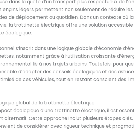
 dans la quête d’un transport plus respectueux de l’envi
s engins légers permettent non seulement de réduire les 
des de déplacement au quotidien. Dans un contexte où la
ie, la trottinette électrique offre une solution accessibl
te écologique.
sonnel s’inscrit dans une logique globale d’économie d’én
inettes, notamment grâce à l’utilisation croissante d’éner
ronnemental lié à nos trajets urbains. Toutefois, pour qu
spensable d’adopter des conseils écologiques et des astuc
timisé de ces véhicules, tout en restant conscient des limit
ogique global de la trottinette électrique
ct écologique d’une trottinette électrique, il est essent
alternatif. Cette approche inclut plusieurs étapes clés
onvient de considérer avec rigueur technique et pragmat