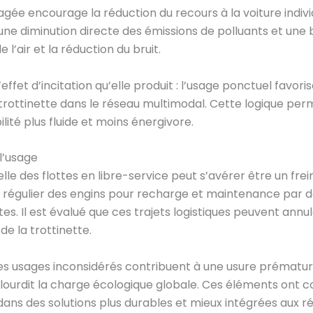
gée encourage la réduction du recours à la voiture indivi
r une diminution directe des émissions de polluants et une 
de l’air et la réduction du bruit.
’effet d’incitation qu’elle produit : l’usage ponctuel favor
 trottinette dans le réseau multimodal. Cette logique p
ité plus fluide et moins énergivore.
 l’usage
le des flottes en libre-service peut s’avérer être un frei
e régulier des engins pour recharge et maintenance par d
es. Il est évalué que ces trajets logistiques peuvent ann
 de la trottinette.
les usages inconsidérés contribuent à une usure prématur
urdit la charge écologique globale. Ces éléments ont co
 dans des solutions plus durables et mieux intégrées aux ré