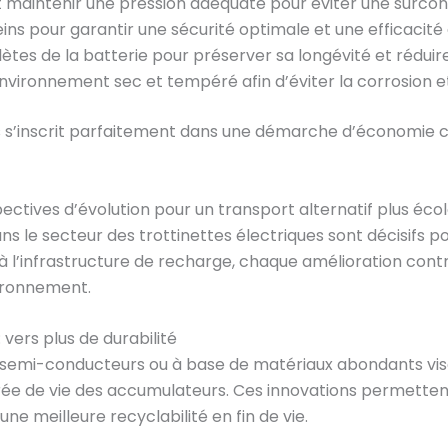
 et maintenir une pression adéquate pour éviter une surc
ins pour garantir une sécurité optimale et une efficacité
ètes de la batterie pour préserver sa longévité et rédui
nvironnement sec et tempéré afin d’éviter la corrosion et
 s’inscrit parfaitement dans une démarche d’économie cir
ctives d’évolution pour un transport alternatif plus éco
ns le secteur des trottinettes électriques sont décisifs p
à l’infrastructure de recharge, chaque amélioration contr
vironnement.
 vers plus de durabilité
semi-conducteurs ou à base de matériaux abondants vis
rée de vie des accumulateurs. Ces innovations permetten
ne meilleure recyclabilité en fin de vie.