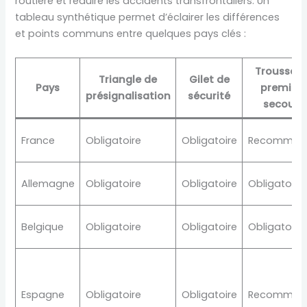
routière et réduire les accidents transfrontaliers. Un
tableau synthétique permet d’éclairer les différences
et points communs entre quelques pays clés :
Trousse d
Triangle de
Gilet de
Pays
premiers
présignalisation
sécurité
secours
France
Obligatoire
Obligatoire
Recomman
Allemagne
Obligatoire
Obligatoire
Obligatoire
Belgique
Obligatoire
Obligatoire
Obligatoire
Espagne
Obligatoire
Obligatoire
Recomman