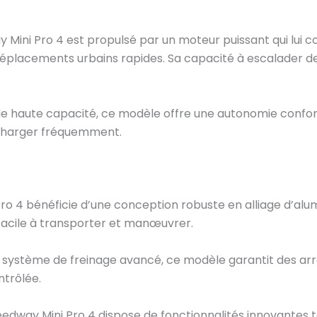
 Mini Pro 4 est propulsé par un moteur puissant qui lui 
déplacements urbains rapides. Sa capacité à escalader d
de haute capacité, ce modèle offre une autonomie confor
echarger fréquemment.
ro 4 bénéficie d’une conception robuste en alliage d’alumi
d facile à transporter et manœuvrer.
n système de freinage avancé, ce modèle garantit des arrê
ntrôlée.
eedway Mini Pro 4 dispose de fonctionnalités innovantes te