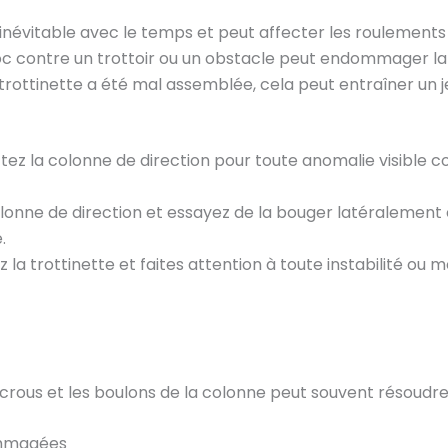
 inévitable avec le temps et peut affecter les roulements 
oc contre un trottoir ou un obstacle peut endommager la 
a trottinette a été mal assemblée, cela peut entraîner un j
ctez la colonne de direction pour toute anomalie visible 
colonne de direction et essayez de la bouger latéralemen
.
z la trottinette et faites attention à toute instabilité o
s écrous et les boulons de la colonne peut souvent résoudr
mmagées