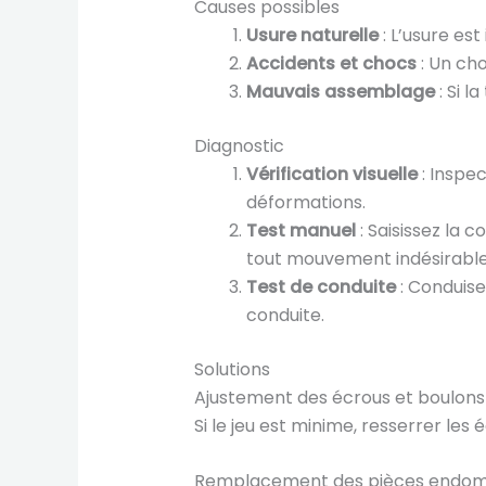
Causes possibles
Usure naturelle
: L’usure est
Accidents et chocs
: Un ch
Mauvais assemblage
: Si l
Diagnostic
Vérification visuelle
: Inspe
déformations.
Test manuel
: Saisissez la 
tout mouvement indésirable
Test de conduite
: Conduise
conduite.
Solutions
Ajustement des écrous et boulons
Si le jeu est minime, resserrer le
Remplacement des pièces endo